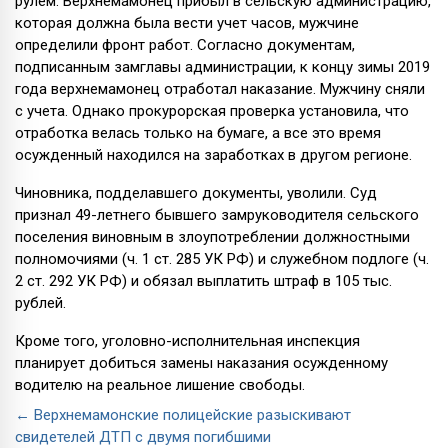
рулем. Верхнемамонец прибыл в сельскую администрацию,
которая должна была вести учет часов, мужчине
определили фронт работ. Согласно документам,
подписанным замглавы администрации, к концу зимы 2019
года верхнемамонец отработал наказание. Мужчину сняли
с учета. Однако прокурорская проверка установила, что
отработка велась только на бумаге, а все это время
осужденный находился на заработках в другом регионе.
Чиновника, подделавшего документы, уволили. Суд
признал 49-летнего бывшего замруководителя сельского
поселения виновным в злоупотреблении должностными
полномочиями (ч. 1 ст. 285 УК РФ) и служебном подлоге (ч.
2 ст. 292 УК РФ) и обязал выплатить штраф в 105 тыс.
рублей.
Кроме того, уголовно-исполнительная инспекция
планирует добиться замены наказания осужденному
водителю на реальное лишение свободы.
← Верхнемамонские полицейские разыскивают
свидетелей ДТП с двумя погибшими