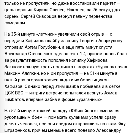
только не пропустили, но даже восстановили паритет —
цель поразил Кирилл Слепец. Наконец, за 76 секунд до
сирены Сергей Скворцов вернул пальму первенства
самарцам.
На 35-й минуте «летчики» увеличили свой отрыв — с
передачи Хафизова шайбу за спину Георгию Анаркулову
отправил Артем Голубович, а еще пять минут спустя
Александр Степаненко сделал счет 1:4, причем вновь балл
за результативность пополнил копилку Хафизова.
Заключительную треть поединка в воротах «Бурана» начал
Максим Аляпкин, но и он пропустил — на 51-й минуте в
пятый раз огорчил хозяев льда и их болельщиков
Хафизов. Однако перед этим шайба побывала и в сетке
ЦСК ВВС — интригу встрече попытался вернуть Ахмед
Гимбатов, впервые забив в форме «ураганных».
На 52-й минуте хоккей на льду «Юбилейного» сменился
рукопашным боем — помахать кулаками успели сразу
девять человек, все они следом отправились на скамейку
штрафников, причем меньше всего повезло Александру