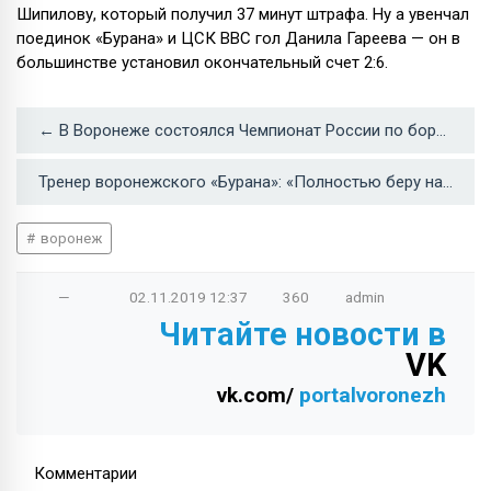
Шипилову, который получил 37 минут штрафа. Ну а увенчал
поединок «Бурана» и ЦСК ВВС гол Данила Гареева — он в
большинстве установил окончательный счет 2:6.
← В Воронеже состоялся Чемпионат России по борьбе в абсолютной весовой категории
Тренер воронежского «Бурана»: «Полностью беру на себя ответственность за это поражение» →
воронеж
—
02.11.2019
12:37
360
admin
Читайте новости в
VK
vk.com/
portalvoronezh
Комментарии