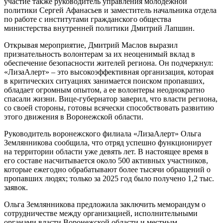
участие также руководитель управления молодежной
политики Сергей Афанасьев и заместитель начальника отдела
по работе с институтами гражданского общества
министерства внутренней политики Дмитрий Лапшин.
Открывая мероприятие, Дмитрий Маслов выразил
признательность волонтерам за их неоценимый вклад в
обеспечение безопасности жителей региона. Он подчеркнул:
«ЛизаАлерт» – это высокоэффективная организация, которая
в критических ситуациях занимается поиском пропавших,
обладает огромным опытом, а ее волонтеры неоднократно
спасали жизни. Вице-губернатор заверил, что власти региона,
со своей стороны, готовы всячески способствовать развитию
этого движения в Воронежской области.
Руководитель воронежского филиала «ЛизаАлерт» Ольга
Землянникова сообщила, что отряд успешно функционирует
на территории области уже девять лет. В настоящее время в
его составе насчитывается около 500 активных участников,
которые ежегодно обрабатывают более тысячи обращений о
пропавших людях; только за 2025 год было получено 1,2 тыс.
заявок.
Ольга Землянникова предложила заключить меморандум о
сотрудничестве между организацией, исполнительными
органами власти Воронежской области и местным