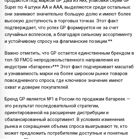
продаются под маркой GP. Два из них, упаковки серии GP
Super по 4 штуки АА и ААА, выделяются среди остальных:
они занимают значительно большую долю и имеют более
высокую доступность в торговых точках. Этот факт
подтверждает, что успех GP формируется не за счет
случайных всплесков, а благодаря сильному ассортименту
и устойчивому спросу на флагманские позиции.**
Важно отметить, что GP остается единственным брендом в
топ-50 FMCG непродовольственного направления из
индустрии «батареек»*** Этот факт подчеркивает масштаб
и узнаваемость марки на более широком рынке товаров
повседневного спроса, где ключевое значение имеют
охват и доверие покупателей.
Бренд GP является №1 в России по продажам батареек —
это результат последовательной стратегии,
ориентированной на расширение дистрибуции и
сбалансированный ассортимент. В условиях изменения
рынка и сокращения объема спроса выигрывают те, кто
может предложить потребителям доступные и понятные