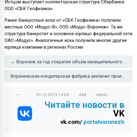
Истцом выступает коллекторская структура Сбербанка
ООО «СБК Геофизика».
Ранее банкротные иски от «СБК Геофизика» получили
местные ООО «Модус-В», ООО «Модус-Воронеж». Та же
структура банкротит и основное юрлицо федеральной сети
ОАО «Модус». Аналогичные иски получили многие другие
юрлица компании в регионах России.
← Воронеж за год сократил объём муниципального долга на 2,2 млрд рублей
Воронежская кондитерская фабрика увеличит производство вафель и зефира →
—
25.12.2019
14:05
448
admin
Читайте новости в
VK
vk.com/
portalvoronezh