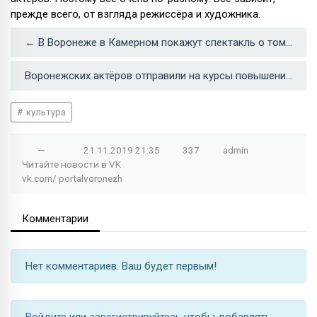
прежде всего, от взгляда режиссёра и художника.
← В Воронеже в Камерном покажут спектакль о том, как все мировое зло летит в космос
Воронежских актёров отправили на курсы повышения квалификации →
культура
—
21.11.2019
21:35
337
admin
Читайте новости в
VK
vk.com/
portalvoronezh
Комментарии
Нет комментариев. Ваш будет первым!
Войдите
или
зарегистрируйтесь
чтобы добавлять