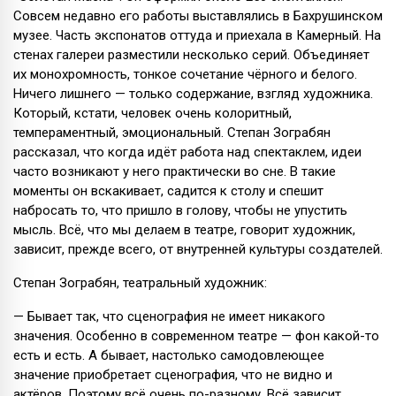
Совсем недавно его работы выставлялись в Бахрушинском
музее. Часть экспонатов оттуда и приехала в Камерный. На
стенах галереи разместили несколько серий. Объединяет
их монохромность, тонкое сочетание чёрного и белого.
Ничего лишнего — только содержание, взгляд художника.
Который, кстати, человек очень колоритный,
темпераментный, эмоциональный. Степан Зограбян
рассказал, что когда идёт работа над спектаклем, идеи
часто возникают у него практически во сне. В такие
моменты он вскакивает, садится к столу и спешит
набросать то, что пришло в голову, чтобы не упустить
мысль. Всё, что мы делаем в театре, говорит художник,
зависит, прежде всего, от внутренней культуры создателей.
Степан Зограбян, театральный художник:
— Бывает так, что сценография не имеет никакого
значения. Особенно в современном театре — фон какой-то
есть и есть. А бывает, настолько самодовлеющее
значение приобретает сценография, что не видно и
актёров. Поэтому всё очень по-разному. Всё зависит,