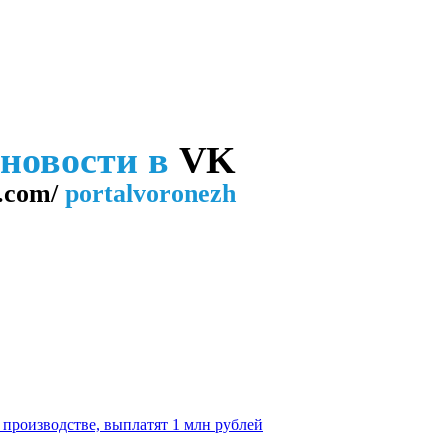
 новости в
VK
.com/
portalvoronezh