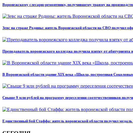
Воронежскому слесарю-ремонтнику, получившему травму на производстве
Зевс на страже Родины: житель Воронежской области на СВО получил оф
Преподаватель воронежского колледжа получила взятку от абитуриента 
В Воронежской области здание XIX века «Школа, построенная Соколовым
Свыше 9 млн рублей на программу переселения соотечественников получ
Единственный бой Стаффа: житель воронежской области получил медаль