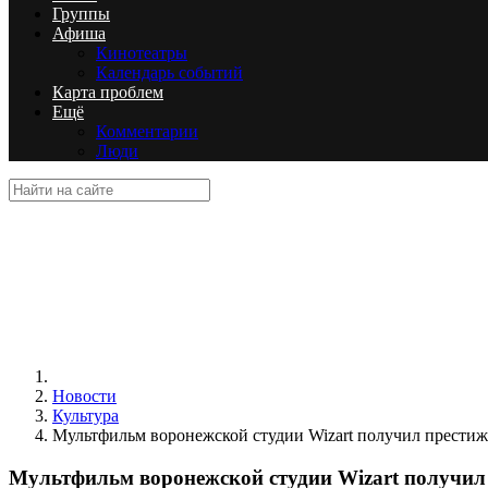
Группы
Афиша
Кинотеатры
Календарь событий
Карта проблем
Ещё
Комментарии
Люди
Новости
Культура
Мультфильм воронежской студии Wizart получил прести
Мультфильм воронежской студии Wizart получил