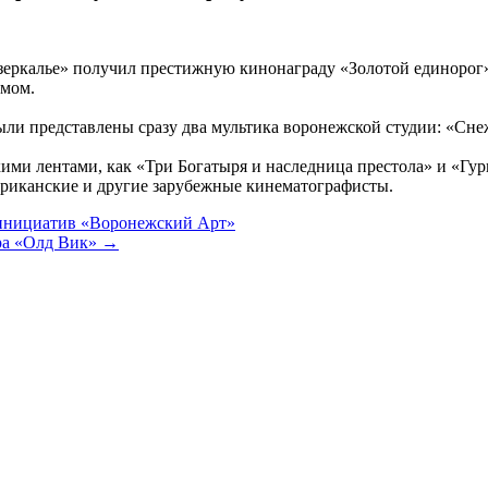
азеркалье» получил престижную кинонаграду «Золотой единорог
мом.
 представлены сразу два мультика воронежской студии: «Снежн
кими лентами, как «Три Богатыря и наследница престола» и «Г
ериканские и другие зарубежные кинематографисты.
 инициатив «Воронежский Арт»
ра «Олд Вик» →