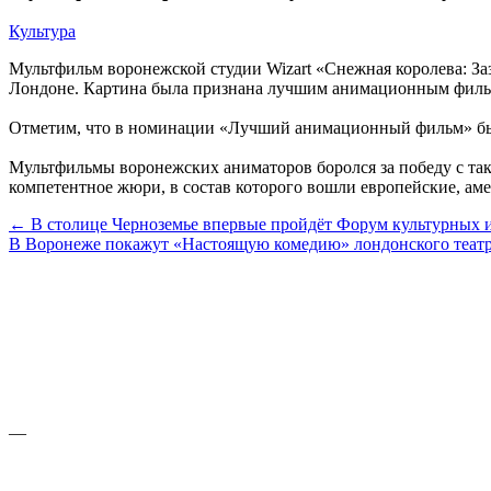
Культура
Мультфильм воронежской студии Wizart «Снежная королева: З
Лондоне. Картина была признана лучшим анимационным филь
Отметим, что в номинации «Лучший анимационный фильм» были
Мультфильмы воронежских аниматоров боролся за победу с та
компетентное жюри, в состав которого вошли европейские, ам
← В столице Черноземье впервые пройдёт Форум культурных
В Воронеже покажут «Настоящую комедию» лондонского теат
—