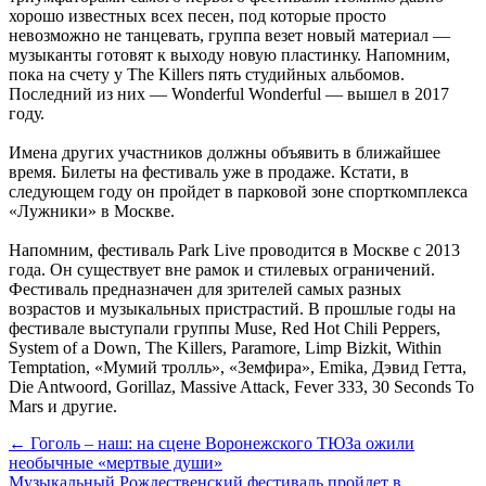
хорошо известных всех песен, под которые просто
невозможно не танцевать, группа везет новый материал —
музыканты готовят к выходу новую пластинку. Напомним,
пока на счету у The Killers пять студийных альбомов.
Последний из них — Wonderful Wonderful — вышел в 2017
году.
Имена других участников должны объявить в ближайшее
время. Билеты на фестиваль уже в продаже. Кстати, в
следующем году он пройдет в парковой зоне спорткомплекса
«Лужники» в Москве.
Напомним, фестиваль Park Live проводится в Москве с 2013
года. Он существует вне рамок и стилевых ограничений.
Фестиваль предназначен для зрителей самых разных
возрастов и музыкальных пристрастий. В прошлые годы на
фестивале выступали группы Muse, Red Hot Chili Peppers,
System of a Down, The Killers, Paramore, Limp Bizkit, Within
Temptation, «Мумий тролль», «Земфира», Emika, Дэвид Гетта,
Die Antwoord, Gorillaz, Massive Attack, Fever 333, 30 Seconds To
Mars и другие.
← Гоголь – наш: на сцене Воронежского ТЮЗа ожили
необычные «мертвые души»
Музыкальный Рождественский фестиваль пройдет в