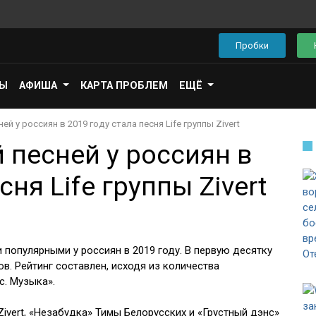
Пробки
ПЫ
АФИША
КАРТА ПРОБЛЕМ
ЕЩЁ
й у россиян в 2019 году стала песня Life группы Zivert
 песней у россиян в
сня Life группы Zivert
 популярными у россиян в 2019 году. В первую десятку
в. Рейтинг составлен, исходя из количества
с. Музыка».
Zivert, «Незабудка» Тимы Белорусских и «Грустный дэнс»