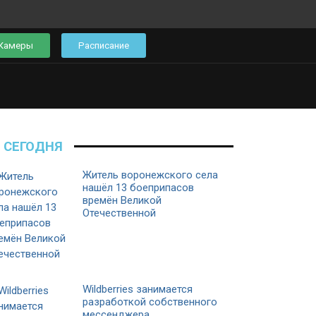
Камеры
Расписание
СЕГОДНЯ
Житель воронежского села
нашёл 13 боеприпасов
времён Великой
Отечественной
Wildberries занимается
разработкой собственного
мессенджера