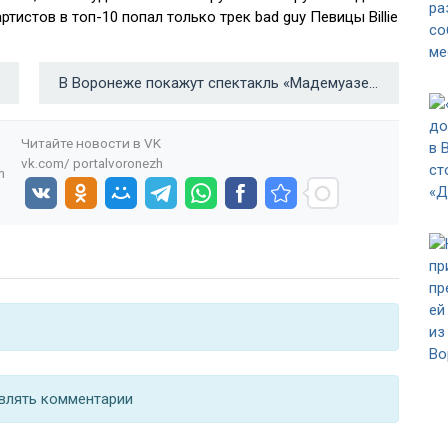
ртистов в топ-10 попал только трек bad guy Певицы Billie
В Воронеже покажут спектакль «Мадемуазель Нитуш» в постановке театра им. Вахтангова →
Читайте новости в
VK
vk.com/
portalvoronezh
n
влять комментарии