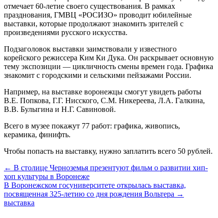
отмечает 60-летие своего существования. В рамках
празднования, ГМВЦ «РОСИЗО» проводит юбилейные
выставки, которые продолжают знакомить зрителей с
произведениями русского искусства.
Подзаголовок выставки заимствовали у известного
корейского режиссера Ким Ки Дука. Он раскрывает основную
тему экспозиции — цикличность смены времен года. Графика
знакомит с городскими и сельскими пейзажами России.
Например, на выставке воронежцы смогут увидеть работы
В.Е. Попкова, Г.Г. Нисского, С.М. Никереева, Л.А. Галкина,
В.В. Булыгина и Н.Г. Савиновой.
Всего в музее покажут 77 работ: графика, живопись,
керамика, финифть.
Чтобы попасть на выставку, нужно заплатить всего 50 рублей.
← В столице Черноземья презентуют фильм о развитии хип-
хоп культуры в Воронеже
В Воронежском госуниверситете открылась выставка,
посвященная 325-летию со дня рождения Вольтера →
выставка