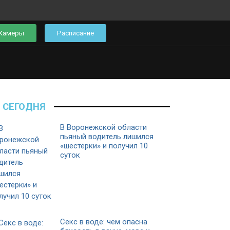
Камеры
Расписание
СЕГОДНЯ
В Воронежской области
пьяный водитель лишился
«шестерки» и получил 10
суток
Секс в воде: чем опасна