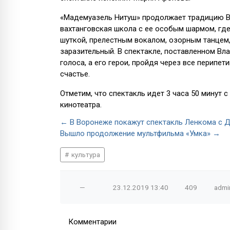
«Мадемуазель Нитуш» продолжает традицию Ва
вахтанговская школа с ее особым шармом, гд
шуткой, прелестным вокалом, озорным танцем,
заразительный. В спектакле, поставленном В
голоса, а его герои, пройдя через все перипе
счастье.
Отметим, что спектакль идет 3 часа 50 минут 
кинотеатра.
← В Воронеже покажут спектакль Ленкома с 
Вышло продолжение мультфильма «Умка» →
культура
—
23.12.2019
13:40
409
admi
Комментарии