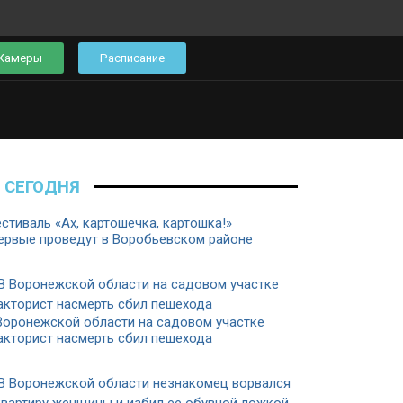
Камеры
Расписание
СЕГОДНЯ
стиваль «Ах, картошечка, картошка!»
ервые проведут в Воробьевском районе
Воронежской области на садовом участке
акторист насмерть сбил пешехода