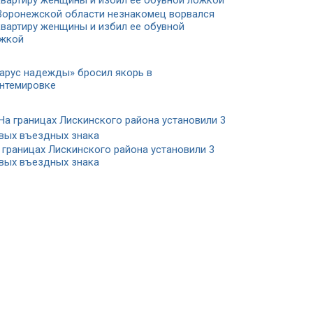
Воронежской области незнакомец ворвался
квартиру женщины и избил ее обувной
жкой
арус надежды» бросил якорь в
нтемировке
 границах Лискинского района установили 3
вых въездных знака