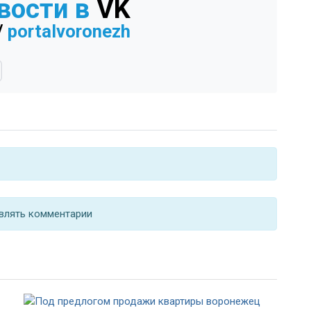
вости в
VK
/
portalvoronezh
влять комментарии