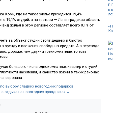
В 
в 
ка Коми, где на такое жилье приходится 19,4%
ло
 с 19,1% студий, а на третьем — Ленинградская область
й вид жилья в этом регионе составляет всего 0,1% от
«П
Ка
счете за объект студии стоят дешево и быстро
и в аренду и вложения свободных средств. А в переводе
ило, дороже, чем двух- и трехкомнатные, то есть
На
тики.
но
случае большого числа однокомнатных квартир и студий
плотности населения, и качество жизни в таких районах
алансирована.
по выбору сладких новогодних подарков
 на отдыха на новогодних праздниках →
n