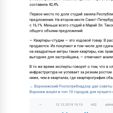
составила 42,4%.
Первое место по доле студий заняла Республи
предложения. На втором месте Санкт-Петербург
с 16,1%. Меньше всего студий в Марий Эл. Тако
общего объема предложений.
— Квартиры-студии — это ходовой товар. В ра
продаются. Их покупают в том числе для сдач
на квадратные метры такие квартиры, как прав
выгоднее для застройщика, — отмечают анали
В то же время эксперты говорят о том, что в 
инфраструктура не успевает за резким ростом 
ниже, чем в кварталах, где квартирография сб
← Воронежский Роспотребнадзор дал советы 
Воронеж вошёл в топ-10 городов для лучшего
—
12.12.2019
10:15
442
admi