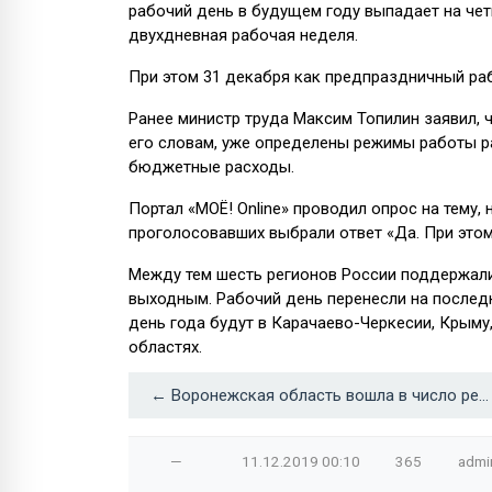
рабочий день в будущем году выпадает на чет
двухдневная рабочая неделя.
При этом 31 декабря как предпраздничный раб
Ранее министр труда Максим Топилин заявил, 
его словам, уже определены режимы работы р
бюджетные расходы.
Портал «МОЁ! Online» проводил опрос на тему
проголосовавших выбрали ответ «Да. При этом
Между тем шесть регионов России поддержал
выходным. Рабочий день перенесли на послед
день года будут в Карачаево-Черкесии, Крыму
областях.
← Воронежская область вошла в число регионов-лидеров по вредным привычкам
—
11.12.2019
00:10
365
admi