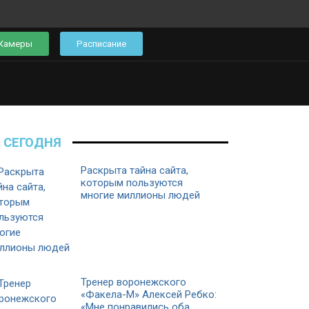
Камеры
Расписание
СЕГОДНЯ
Раскрыта тайна сайта,
которым пользуются
многие миллионы людей
Тренер воронежского
«Факела-М» Алексей Ребко:
«Мне понравились оба