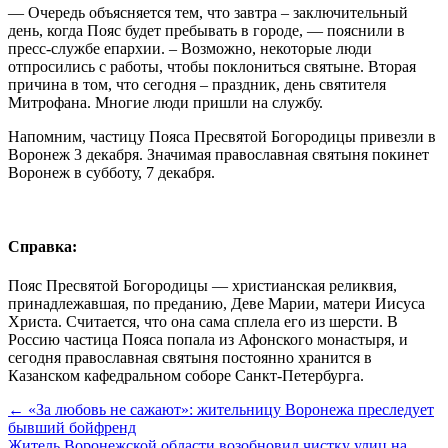
— Очередь объясняется тем, что завтра – заключительный
день, когда Пояс будет пребывать в городе, — пояснили в
пресс-службе епархии. – Возможно, некоторые люди
отпросились с работы, чтобы поклониться святыне. Вторая
причина в том, что сегодня – праздник, день святителя
Митрофана. Многие люди пришли на службу.
Напомним, частицу Пояса Пресвятой Богородицы привезли в
Воронеж 3 декабря. Значимая православная святыня покинет
Воронеж в субботу, 7 декабря.
Справка:
Пояс Пресвятой Богородицы — христианская реликвия,
принадлежавшая, по преданию, Деве Марии, матери Иисуса
Христа. Считается, что она сама сплела его из шерсти. В
Россию частица Пояса попала из Афонского монастыря, и
сегодня православная святыня постоянно хранится в
Казанском кафедральном соборе Санкт-Петербурга.
← «За любовь не сажают»: жительницу Воронежа преследует
бывший бойфренд
Житель Воронежской области возобновил чистку улиц на