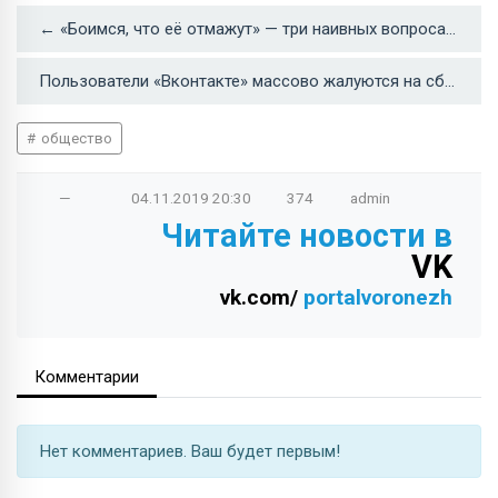
← «Боимся, что её отмажут» — три наивных вопроса о резонансном ДТП
Пользователи «Вконтакте» массово жалуются на сбой в работе соцсети →
общество
—
04.11.2019
20:30
374
admin
Читайте новости в
VK
vk.com/
portalvoronezh
Комментарии
Нет комментариев. Ваш будет первым!