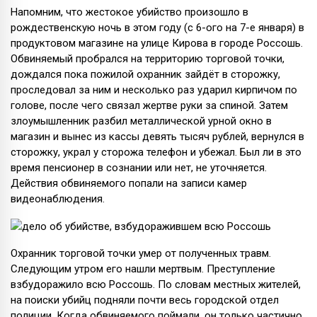
Напомним, что жестокое убийство произошло в
рождественскую ночь в этом году (с 6-ого на 7-е января) в
продуктовом магазине на улице Кирова в городе Россошь.
Обвиняемый пробрался на территорию торговой точки,
дождался пока пожилой охранник зайдёт в сторожку,
проследовал за ним и несколько раз ударил кирпичом по
голове, после чего связал жертве руки за спиной. Затем
злоумышленник разбил металлической урной окно в
магазин и вынес из кассы девять тысяч рублей, вернулся в
сторожку, украл у сторожа телефон и убежал. Был ли в это
время пенсионер в сознании или нет, не уточняется.
Действия обвиняемого попали на записи камер
видеонаблюдения.
Охранник торговой точки умер от полученных травм.
Следующим утром его нашли мертвым. Преступление
взбудоражило всю Россошь. По словам местных жителей,
на поиски убийц подняли почти весь городской отдел
полиции. Когда обвиняемого поймали, он только частично