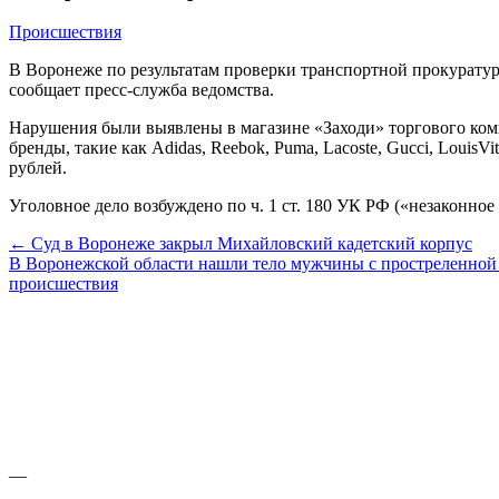
Происшествия
В Воронеже по результатам проверки транспортной прокуратуры
сообщает пресс-служба ведомства.
Нарушения были выявлены в магазине «Заходи» торгового ком
бренды, такие как Adidas, Reebok, Puma, Lacoste, Gucci, Louis
рублей.
Уголовное дело возбуждено по ч. 1 ст. 180 УК РФ («незаконное
← Суд в Воронеже закрыл Михайловский кадетский корпус
В Воронежской области нашли тело мужчины с простреленной
происшествия
—