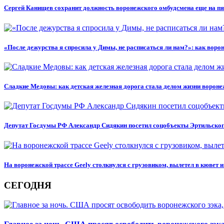
Сергей Канищев сохранит должность воронежского омбудсмена еще на пя
«После дежурства я спросила у Димы, не расписаться ли нам?»: как вор
Сладкие Медовы: как детская железная дорога стала делом жизни вороне
Депутат Госдумы РФ Александр Сидякин посетил соцобъекты Эртильског
На воронежской трассе Geely столкнулся с грузовиком, вылетел в кювет 
СЕГОДНЯ