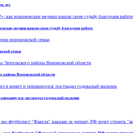
ть лет
онежские медики нашли свою судьбу благодаря работе
жской семьи
о района Воронежской области
и опрокинулся: пострадал годовалый мальчик