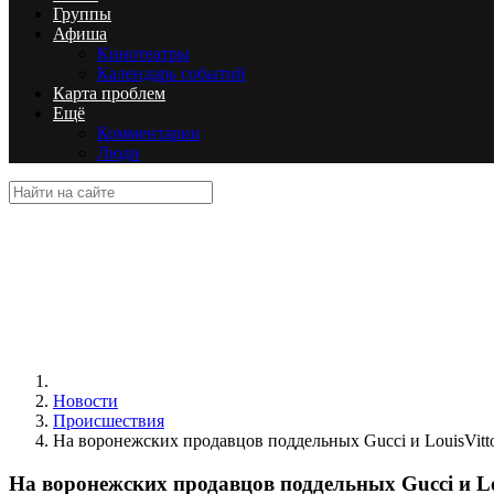
Группы
Афиша
Кинотеатры
Календарь событий
Карта проблем
Ещё
Комментарии
Люди
Новости
Происшествия
На воронежских продавцов поддельных Gucci и LouisVitt
На воронежских продавцов поддельных Gucci и Lo