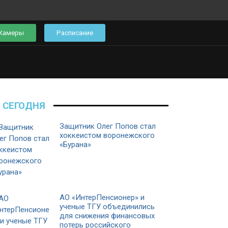
Камеры
Расписание
СЕГОДНЯ
Защитник Олег Попов стал
хоккеистом воронежского
«Бурана»
АО «ИнтерПенсионер» и
ученые ТГУ объединились
для снижения финансовых
потерь российского