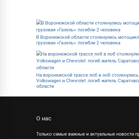
В Воронежской области столкнулись мотоцикл
грузовая «Газель»: погибли 2 человека
На воронежской трассе лоб в лоб столкнулись
Volkswagen и Chevrolet: погиб житель Саратов
области
О нас
Только самые важные и актуальные новости пр