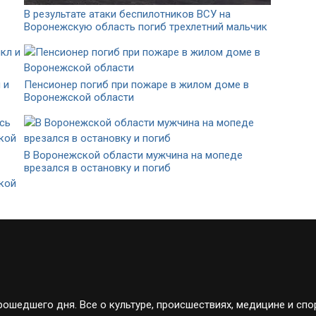
В результате атаки беспилотников ВСУ на
Воронежскую область погиб трехлетний мальчик
 и
Пенсионер погиб при пожаре в жилом доме в
Воронежской области
В Воронежской области мужчина на мопеде
врезался в остановку и погиб
ской
ошедшего дня. Все о культуре, происшествиях, медицине и спо