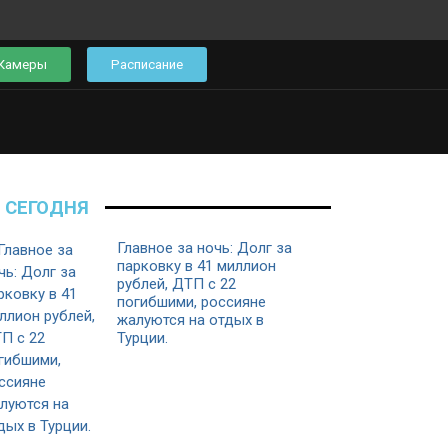
Камеры
Расписание
СЕГОДНЯ
Главное за ночь: Долг за
парковку в 41 миллион
рублей, ДТП с 22
погибшими, россияне
жалуются на отдых в
Турции.