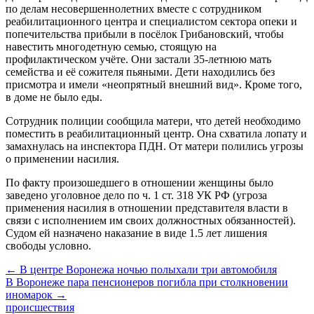
по делам несовершеннолетних вместе с сотрудником
реабилитационного центра и специалистом сектора опеки и
попечительства прибыли в посёлок Грибановский, чтобы
навестить многодетную семью, стоящую на
профилактическом учёте. Они застали 35-летнюю мать
семейства и её сожителя пьяными. Дети находились без
присмотра и имели «неопрятный внешний вид». Кроме того,
в доме не было еды.
Сотрудник полиции сообщила матери, что детей необходимо
поместить в реабилитационный центр. Она схватила лопату и
замахнулась на инспектора ПДН. От матери полились угрозы
о применении насилия.
По факту произошедшего в отношении женщины было
заведено уголовное дело по ч. 1 ст. 318 УК РФ (угроза
применения насилия в отношении представителя власти в
связи с исполнением им своих должностных обязанностей).
Судом ей назначено наказание в виде 1.5 лет лишения
свободы условно.
← В центре Воронежа ночью полыхали три автомобиля
В Воронеже пара пенсионеров погибла при столкновении
иномарок →
происшествия