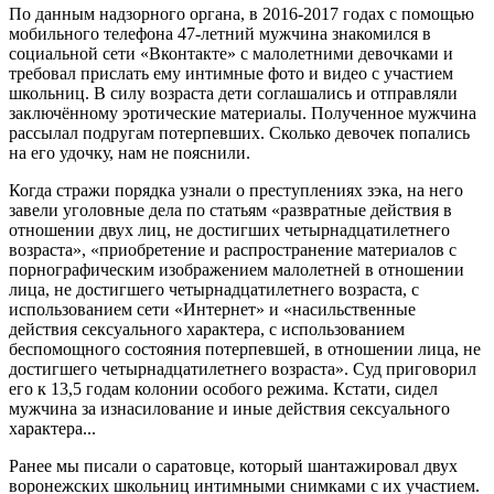
По данным надзорного органа, в 2016-2017 годах с помощью
мобильного телефона 47-летний мужчина знакомился в
социальной сети «Вконтакте» с малолетними девочками и
требовал прислать ему интимные фото и видео с участием
школьниц. В силу возраста дети соглашались и отправляли
заключённому эротические материалы. Полученное мужчина
рассылал подругам потерпевших. Сколько девочек попались
на его удочку, нам не пояснили.
Когда стражи порядка узнали о преступлениях зэка, на него
завели уголовные дела по статьям «развратные действия в
отношении двух лиц, не достигших четырнадцатилетнего
возраста», «приобретение и распространение материалов с
порнографическим изображением малолетней в отношении
лица, не достигшего четырнадцатилетнего возраста, с
использованием сети «Интернет» и «насильственные
действия сексуального характера, с использованием
беспомощного состояния потерпевшей, в отношении лица, не
достигшего четырнадцатилетнего возраста». Суд приговорил
его к 13,5 годам колонии особого режима. Кстати, сидел
мужчина за изнасилование и иные действия сексуального
характера...
Ранее мы писали о саратовце, который шантажировал двух
воронежских школьниц интимными снимками с их участием.