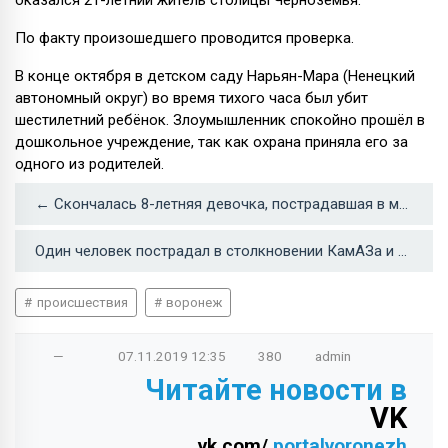
оказался 21-летний житель столицы Черноземья.
По факту произошедшего проводится проверка.
В конце октября в детском саду Нарьян-Мара (Ненецкий
автономный округ) во время тихого часа был убит
шестилетний ребёнок. Злоумышленник спокойно прошёл в
дошкольное учреждение, так как охрана приняла его за
одного из родителей.
← Скончалась 8-летняя девочка, пострадавшая в массовом ДТП под Воронежем
Один человек пострадал в столкновении КамАЗа и «Лады» на воронежской трассе →
происшествия
воронеж
—
07.11.2019
12:35
380
admin
Читайте новости в
VK
vk.com/
portalvoronezh