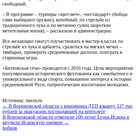
свободный.
– В программе – турниры «щит-меч», «нестандарт» (бойцы
сами выбирают оружие), копейный, по стрельбе из
традиционного лука и по метанию сулиц (короткие
метательные копия), – рассказали в администрации.
Все желающие смогут поучаствовать в мастер-классах по
стрельбе из лука и арбалета, сразиться на мягких мечах –
тямбарах, примерить средневековые доспехи, поиграть в
старинные игры.
«Битюжская сеча» проводится с 2016 года. Цель мероприятия:
популяризация исторического фехтования как самобытного и
универсального вида спорта, повышение интереса к истории
средневековой Руси, патриотическое воспитание молодежи.
Источник: riavrn.ru
← В Воронежской области с виновника ДТП взыщут 337 тыс
рублей за эвакуацию пострадавшей на вертолете
В Воронежской области отметили 100-летие Егора Исаева и
вручили Исаевскую премию →
бобров