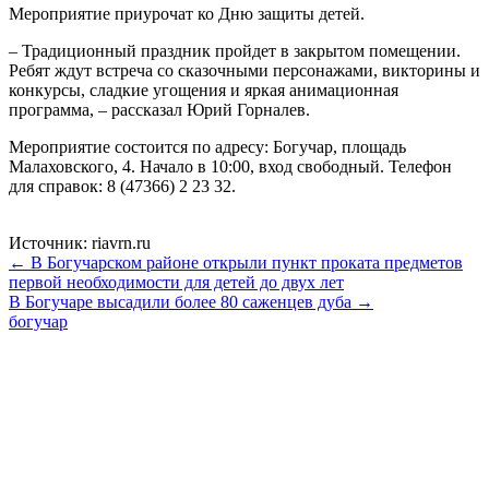
Мероприятие приурочат ко Дню защиты детей.
– Традиционный праздник пройдет в закрытом помещении.
Ребят ждут встреча со сказочными персонажами, викторины и
конкурсы, сладкие угощения и яркая анимационная
программа, – рассказал Юрий Горналев.
Мероприятие состоится по адресу: Богучар, площадь
Малаховского, 4. Начало в 10:00, вход свободный. Телефон
для справок: 8 (47366) 2 23 32.
Источник: riavrn.ru
← В Богучарском районе открыли пункт проката предметов
первой необходимости для детей до двух лет
В Богучаре высадили более 80 саженцев дуба →
богучар