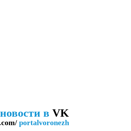
 новости в
VK
.com/
portalvoronezh