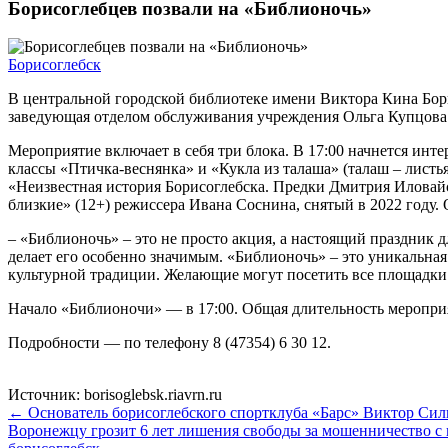
Борисоглебцев позвали на «Библионочь»
Борисоглебск
В центральной городской библиотеке имени Виктора Кина Бори
заведующая отделом обслуживания учреждения Ольга Купцова
Мероприятие включает в себя три блока. В 17:00 начнется инт
классы «Птичка-веснянка» и «Кукла из талаша» (талаш – листь
«Неизвестная история Борисоглебска. Предки Дмитрия Иловайс
близкие» (12+) режиссера Ивана Соснина, снятый в 2022 году. О
– «Библионочь» – это не просто акция, а настоящий праздник д
делает его особенно значимым. «Библионочь» – это уникальная
культурной традиции. Желающие могут посетить все площадки 
Начало «Библионочи» — в 17:00. Общая длительность мероприят
Подробности — по телефону 8 (47354) 6 30 12.
Источник: borisoglebsk.riavrn.ru
← Основатель борисоглебского спортклуба «Барс» Виктор Силь
Воронежцу грозит 6 лет лишения свободы за мошенничество с