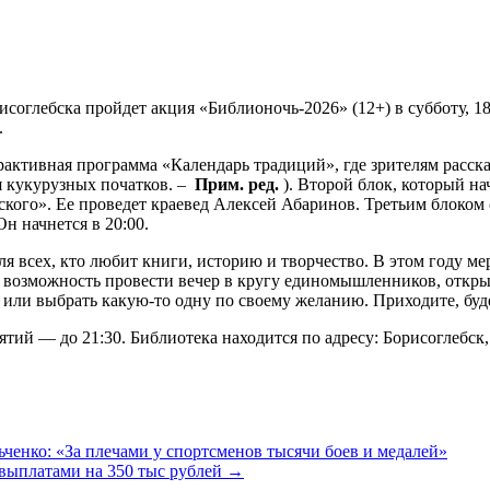
соглебска пройдет акция «Библионочь-2026» (12+) в субботу, 
.
ерактивная программа «Календарь традиций», где зрителям расск
я кукурузных початков. –
Прим. ред.
). Второй блок, который н
кого». Ее проведет краевед Алексей Абаринов. Третьим блоком
н начнется в 20:00.
ля всех, кто любит книги, историю и творчество. В этом году м
 возможность провести вечер в кругу единомышленников, открыт
или выбрать какую-то одну по своему желанию. Приходите, будет
ий — до 21:30. Библиотека находится по адресу: Борисоглебск,
ченко: «За плечами у спортсменов тысячи боев и медалей»
 выплатами на 350 тыс рублей →