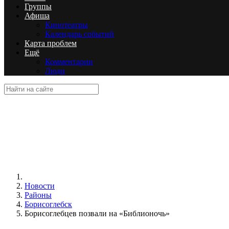
Группы
Афиша
Кинотеатры
Календарь событий
Карта проблем
Ещё
Комментарии
Люди
Новости
Районы
Борисоглебск
Борисоглебцев позвали на «Библионочь»