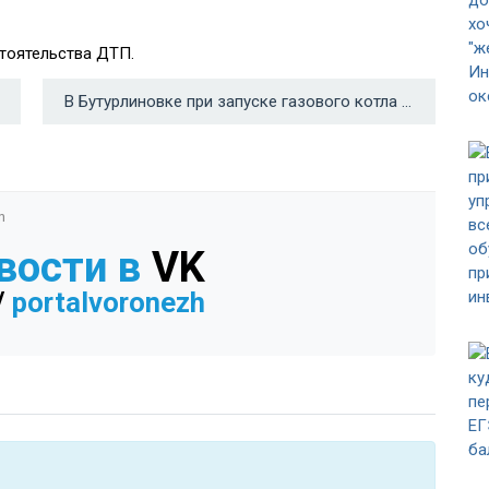
тоятельства ДТП.
В Бутурлиновке при запуске газового котла в новостройке прогремел взрыв →
n
вости в
VK
/
portalvoronezh