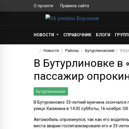
О проекте
Правила сайта
НОВОСТИ
СПРАВОЧНИК
БЛОГИ
ГРУП
Новости
Районы
Бутурлиновский
В Бу
В Бутурлиновке в 
пассажир опроки
Бутурлиновский
В Бутурлиновке 33-летний мужчина скончался
улице Калинина в 14:30 субботы, 16 ноября. 
Автомобиль опрокинулся, так как его водитель
места аварии госпитализировали его и 33-лет