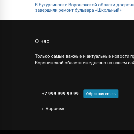
В Бутурлиновке Воронежской области досроч
завершили ремонт бульвара «Школьный»
О нас
Только самые важные и актуальные новости пр
Воронежской области ежедневно на нашем сай
+7 999 999 99 99
Обратная связь
г. Воронеж