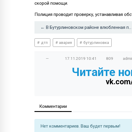
скорой помощи.
Полиция проводит проверку, устанавливая обс
← В Бутурлиновском районе влюбленная пенсионерка лишилась сбережений, поверив интернет-ухажеру
дтп
авария
бутурлиновка
—
17.11.2019
10:41
809
admi
Читайте но
vk.com
Комментарии
Нет комментариев. Ваш будет первым!