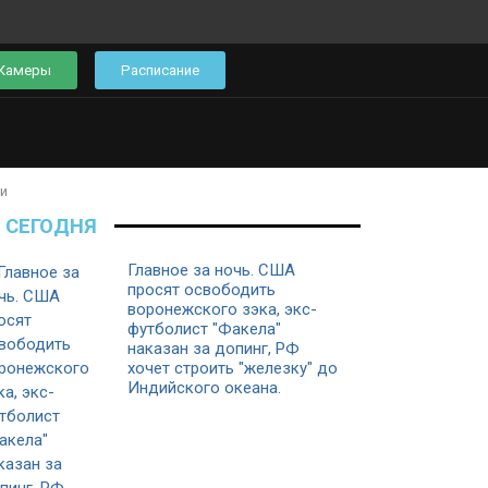
Камеры
Расписание
и
СЕГОДНЯ
Главное за ночь. CША
просят освободить
воронежского зэка, экс-
футболист "Факела"
наказан за допинг, РФ
хочет строить "железку" до
Индийского океана.