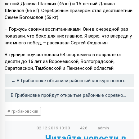
летний Данила Шатских (46 кг) и 15-летний Данила
Шипилов (66 кг). Серебряным призером стал десятилетний
Семен Богомолов (56 кг).
– Горжусь своими воспитанниками. Они в очередной раз
показали, что бокс для них главное. Я верю, что впереди у
них много побед, – рассказал Сергей Федюнин.
В турнире поучаствовали 64 спортсмена в возрасте от
десяти до 16 лет из Воронежской, Волгоградской,
Саратовской, Тамбовской и Пензенской областей.
← В Грибановке объявили районный конкурс новогодних костюмов
В Грибановке пройдут открытые районные соревнования по боксу →
грибановский
—
02.12.2019
13:30
426
admin
Читайте новости в