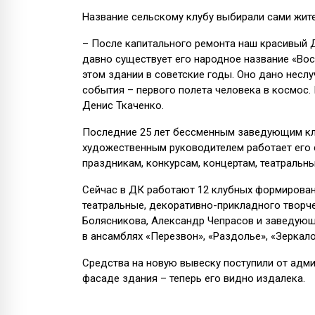
Название сельскому клубу выбирали сами жите
– После капитального ремонта наш красивый 
давно существует его народное название «Вос
этом здании в советские годы. Оно дано неслу
события – первого полета человека в космос. 
Денис Ткаченко.
Последние 25 лет бессменным заведующим кл
художественным руководителем работает его с
праздникам, конкурсам, концертам, театральн
Сейчас в ДК работают 12 клубных формировани
театральные, декоративно-прикладного творче
Болясникова, Александр Чепрасов и заведую
в ансамблях «Перезвон», «Раздолье», «Зеркало
Средства на новую вывеску поступили от адми
фасаде здания – теперь его видно издалека.