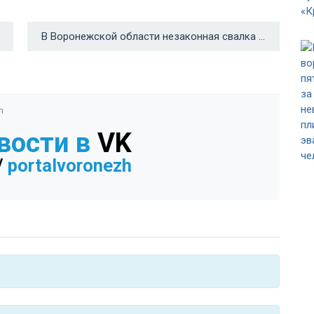
В Воронежской области незаконная свалка привела к химическому загрязнению почвы →
n
вости в
VK
/
portalvoronezh