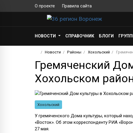
О проекте
Правила сайта
НОВОСТИ
СПРАВОЧНИК
БЛОГИ
ГРУП
Новости
Районы
Хохольский
Гремячен
Гремяченский Дом
Хохольском район
Хохольский
У гремяченского Дома культуры, который нахо
«Восток». Об этом корреспонденту РИА «Ворон
27 мая.