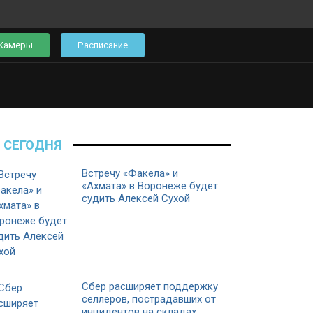
Камеры
Расписание
СЕГОДНЯ
Встречу «Факела» и
«Ахмата» в Воронеже будет
судить Алексей Сухой
Сбер расширяет поддержку
селлеров, пострадавших от
инцидентов на складах