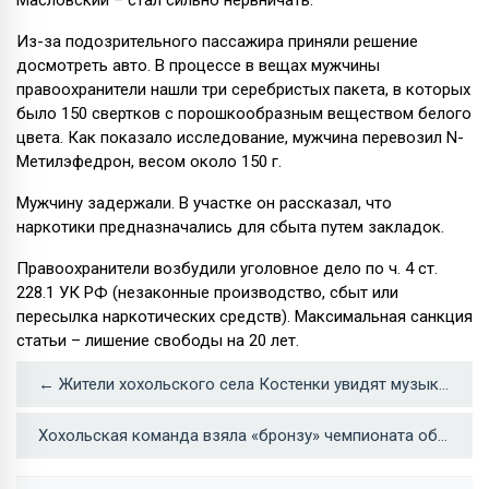
Масловский – стал сильно нервничать.
Из-за подозрительного пассажира приняли решение
досмотреть авто. В процессе в вещах мужчины
правоохранители нашли три серебристых пакета, в которых
было 150 свертков с порошкообразным веществом белого
цвета. Как показало исследование, мужчина перевозил N-
Метилэфедрон, весом около 150 г.
Мужчину задержали. В участке он рассказал, что
наркотики предназначались для сбыта путем закладок.
Правоохранители возбудили уголовное дело по ч. 4 ст.
228.1 УК РФ (незаконные производство, сбыт или
пересылка наркотических средств). Максимальная санкция
статьи – лишение свободы на 20 лет.
← Жители хохольского села Костенки увидят музыкальную сказку «Летучий корабль»
Хохольская команда взяла «бронзу» чемпионата области по мини-футболу →