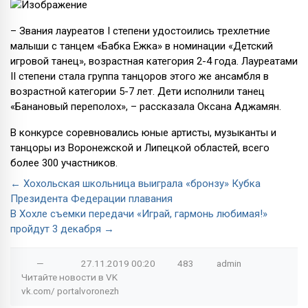
– Звания лауреатов I степени удостоились трехлетние
малыши с танцем «Бабка Ежка» в номинации «Детский
игровой танец», возрастная категория 2-4 года. Лауреатами
II степени стала группа танцоров этого же ансамбля в
возрастной категории 5-7 лет. Дети исполнили танец
«Банановый переполох», – рассказала Оксана Аджамян.
В конкурсе соревновались юные артисты, музыканты и
танцоры из Воронежской и Липецкой областей, всего
более 300 участников.
← Хохольская школьница выиграла «бронзу» Кубка
Президента Федерации плавания
В Хохле съемки передачи «Играй, гармонь любимая!»
пройдут 3 декабря →
—
27.11.2019
00:20
483
admin
Читайте новости в
VK
vk.com/
portalvoronezh