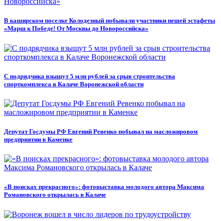
В каширском поселке Колодезный побывали участники пешей эстафеты
«Марш к Победе! От Москвы до Новороссийска»
С подрядчика взыщут 5 млн рублей за срыв строительства
спорткомплекса в Калаче Воронежской области
Депутат Госдумы РФ Евгений Ревенко побывал на масложировом
предприятии в Каменке
«В поисках прекрасного»: фотовыставка молодого автора Максима
Романовского открылась в Калаче