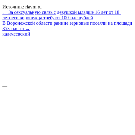
Источник: riavrn.ru
← За сексуальную связь с девушкой младше 16 лет от 18-
летнего воронежца требуют 100 тыс рублей
В Воронежской области ранние зерновые посеяли на площади
353 тыс га →
калачеевский
—