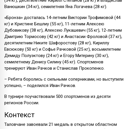
(34 кг), десятилетние Кирилл Степанов (28 кг) и Владислав
Ванюшкин (34 кг), семилетняя Яна Логачева (28 кг).
«Бронза» досталась 14-летним Виктории Трофимовой (44
кг) и Кристине Бешлиу (55 кг), 11-летним Алексею
Дубовикову (38 кг), Алексею Лукашевич (55 кг), 12-летним
Дмитрию Тормосову (42 кг) и Анастасии Фроловой (37 кг),
десятилетним Никите Шафоростову (28 кг), Кириллу
Евсюкову (50 кг) и Софье Рачковой (25 кг), восьмилетним
Демиду Полуэктову (24 кг) и Егору Митерину (30 кг),
семилетнему Денису Силину (45 кг). Спортсменов
тренируют Иван Рачков и Станислав Прокопенко.
– Ребята боролись с сильными соперниками, но выступили
успешно, – поделился Иван Рачков.
В турнире поучаствовали 500 спортсменов из десяти
регионов России.
Контекст
Таловчане завоевали 21 медаль в открытом областном