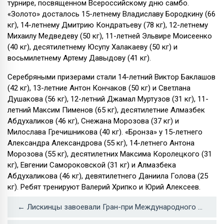
турнире, посвященном Всероссийскому дню самбо.
«Золото» досталось 15-летнему Владиславу Бородкину (66
кг), 14-летнему Дмитрию Кондратьеву (78 кг), 12-летнему
Михаилу Медведеву (50 кг), 11-летней Эльвире Моисеенко
(40 кг), десятилетнему Юсупу Халакаеву (50 кг) и
восьмилетнему Артему Давыдову (41 кг).
Серебряными призерами стали 14-летний Виктор Баклашов
(42 кг), 13-летние Антон Кончаков (50 кг) и Светлана
Душакова (56 кг), 12-летний Джамал Муртузов (31 кг), 11-
летний Максим Пименов (65 кг), десятилетние Алмазбек
Абдухаликов (46 кг), Снежана Морозова (37 кг) и
Милослава Гречишникова (40 кг). «Бронза» у 15-летнего
Александра Александрова (55 кг), 14-летнего Антона
Морозова (55 кг), десятилетних Максима Королецкого (31
кг), Евгении Самороковской (31 кг) и Алмазбека
Абдухаликова (46 кг), девятилетнего Даниила Голова (25
кг). Ребят тренируют Валерий Хрипко и Юрий Алексеев.
← Лискинцы завоевали Гран-при Международного фестиваля «Танцующая осень – 2019»