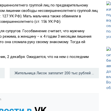
вершеннолетнего группой лиц по предварительному
аконном лишении свободы несовершеннолетнего группой лиц
ст. 127 УК РФ). Мать мальчика также обвинили в
овершеннолетнего (ст. 156 УК РФ).
ля супругов. Гособвинение считает, что мужчину
го режима, а женщину – к 4 годам 3 месяцам лишения
что она сломала руку своему знакомому. Тогда ей
к, 2 декабря. Ожидается, что на нем с последним
Жительница Лисок заплатит 200 тыс рублей за фиктивную регистрацию 16 иностранцев →
n
вости в
VK