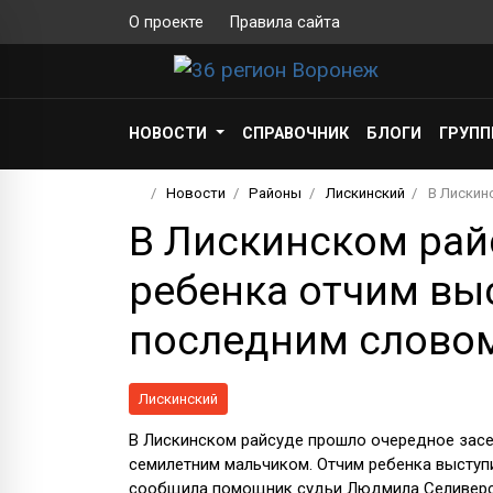
О проекте
Правила сайта
НОВОСТИ
СПРАВОЧНИК
БЛОГИ
ГРУП
Новости
Районы
Лискинский
В Лискин
В Лискинском рай
ребенка отчим выс
последним слово
Лискинский
В Лискинском райсуде прошло очередное засе
семилетним мальчиком. Отчим ребенка выступи
сообщила помощник судьи Людмила Селиверс