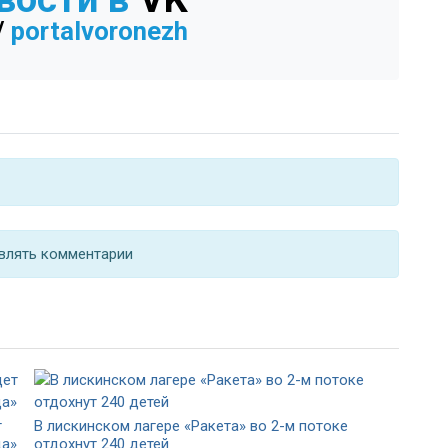
/
portalvoronezh
влять комментарии
т
В лискинском лагере «Ракета» во 2-м потоке
ца»
отдохнут 240 детей