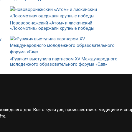
Нововоронежский «Атом» и лискинский
«Локомотив» одержали крупные победы
«Рувики» выступила партнером XV Международного
молодежного образовательного форума «Сәләт»
ошедшего дня. Все о культуре, происшествиях, медицине и спо
те.