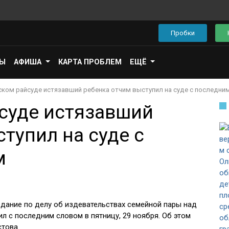
Пробки
ПЫ
АФИША
КАРТА ПРОБЛЕМ
ЕЩЁ
ском райсуде истязавший ребенка отчим выступил на суде с последни
суде истязавший
тупил на суде с
м
дание по делу об издевательствах семейной пары над
л с последним словом в пятницу, 29 ноября. Об этом
това.