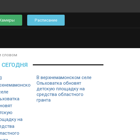
Камеры
Расписание
м словом
СЕГОДНЯ
В верхнемамонском селе
Ольховатка обновят
детскую площадку на
средства областного
гранта