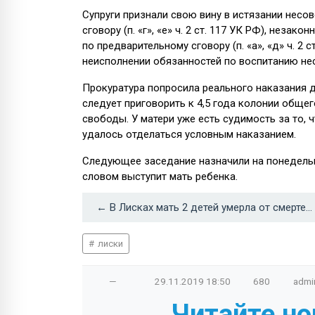
Супруги признали свою вину в истязании несо
сговору (п. «г», «е» ч. 2 ст. 117 УК РФ), нез
по предварительному сговору (п. «а», «д» ч. 2 
неисполнении обязанностей по воспитанию нес
Прокуратура попросила реального наказания д
следует приговорить к 4,5 года колонии обще
свободы. У матери уже есть судимость за то, 
удалось отделаться условным наказанием.
Следующее заседание назначили на понедельни
словом выступит мать ребенка.
← В Лисках мать 2 детей умерла от смертельных травм в больнице
лиски
—
29.11.2019
18:50
680
admi
Читайте но