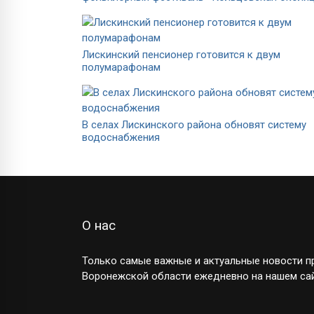
Лискинский пенсионер готовится к двум
полумарафонам
В селах Лискинского района обновят систему
водоснабжения
О нас
Только самые важные и актуальные новости пр
Воронежской области ежедневно на нашем сай