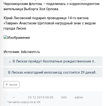
Черноморским флотом, – поделилась с корреспондентом
жительница Выборга Зоя Орлова.
Юрий Лисовский подарил проводнице 14-го вагона
«Таврии» Анастасии Щегловой нагрудный знак с видом
города Лиски.
Источник: liski.riavrn.ru
← В Лисках пройдут бесплатные рождественские представления
В Лисках новогодний велозаезд состоится 29 декабря →
лиски
—
25.12.2019
00:05
545
admin
Читайте новости в
VK