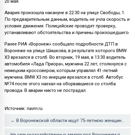
20 мая.
Авария произошла накануне в 22:30 на улице Свободы, 1.
По предварительным данным, водитель не учла скорость и
условия движения. Полицейские проводят проверку,
устанавливают обстоятельства и причины произошедшего.
Ранее РИА «Воронеж» сообщало подробности ДТП в
Воронеже на улице Шишкова, в результате которого BMW
X3 врезался в столб. Во вторник, 19 мая, в 13:30 водитель
автомобиля «Лада Приора», мужчина 22 лет, столкнулся с
немецким кроссовером, которым управлял 41-летний
мужчина. BMW X3 по инерции врезался в столб. Автобус
№74 после этого наехал на оборвавшиеся со столба
провода. В аварии никто не пострадал.
Источник: riavrn.ru
← В Воронежской области ищут 75-летнюю женщину в белом платке и очках
На сельскохозяйственных землях под Воронежем планируют открыть обувную фабрику →