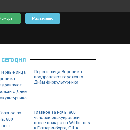
Камеры
Расписание
СЕГОДНЯ
Первые лица Воронежа
поздравляют горожан с
Днём физкультурника
Главное за ночь. 800
человек эвакуировали
после пожара на Wildberries
в Екатеринбурге, США