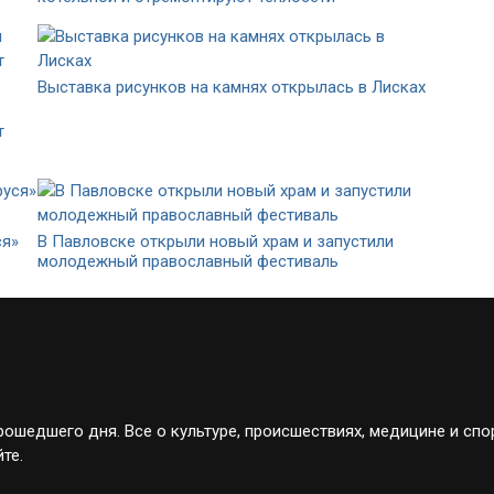
Выставка рисунков на камнях открылась в Лисках
т
ся»
В Павловске открыли новый храм и запустили
молодежный православный фестиваль
ошедшего дня. Все о культуре, происшествиях, медицине и спо
те.