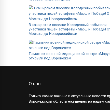
В каширском поселке Колодезный побывали
участники пешей эстафеты «Марш к Победе! О
Москвы до Новороссийска»
Памятник военной медицинской сестре «Мару
открыли под Воронежем
О нас
Только самые важные и актуальные новости пр
Воронежской области ежедневно на нашем сай