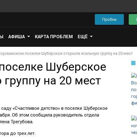
Пробки
ПЫ
АФИША
КАРТА ПРОБЛЕМ
ЕЩЁ
воусманском поселке Шуберское открыли ясельную группу на 20 мест
поселке Шуберское
группу на 20 мест
м саду «Счастливое детство» в поселке Шуберское
кабря. Об этом сообщила руководитель отдела
лена Трегубова.
тора до трех лет.