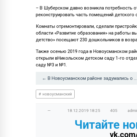
– В Шуберском давно возникла потребность о
реконструировать часть помещений детского с
Комнаты отремонтировали, сделали пристройк
области «Развитие образования» на работы вы
детство» посещают 230 дошкольников в возрас
Также осенью 2019 года в Новоусманском райо
открыли вНикольском детском саду 1-го отде
саду №3 и №1.
← В Новоусманском районе задумались о запрете продажи снюса
новоусманский
—
18.12.2019
18:25
405
admi
Читайте но
vk.com