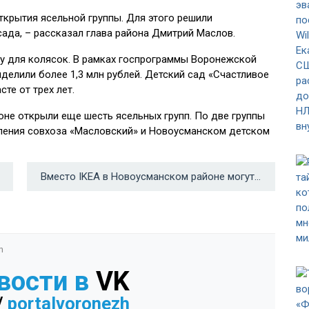
ткрытия ясельной группы. Для этого решили
ада, – рассказал глава района Дмитрий Маслов.
у для колясок. В рамках госпрограммы Воронежской
делили более 1,3 млн рублей. Детский сад «Счастливое
те от трех лет.
не открыли еще шесть ясельных групп. По две группы
ления совхоза «Масловский» и Новоусманском детском
Вместо IKEA в Новоусманском районе могут построить ТРЦ и логистический центр →
n
вости в
VK
/
portalvoronezh