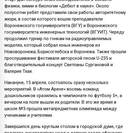
физики, химии и биологии «Дебют в науке». Около
полусотни ребят представили свои работы авторитетному
жюри, в состав которого вошли преподаватели
Воронежского госуниверситета (ВГУ) и Воронежского
госуниверситета инженерных технологий (ВГУИТ). Череду
продолжил турнир по гонкам на радиоуправляемых
моделях, который собрал юных инженеров из
Нововоронежа, Борисоглебска и Воронежа. Также прошли
прослушивания фестиваля авторской песни U-235 и
благотворительный концерт Светланы Сургановой и
Валерия Тхая.
Накануне, 15 апреля, состоялось сразу несколько
мероприятий. В «Атом Арене» восемь команд
дошкольников сразились в чемпионате по футболу 5+, а
вечером на поле вышли их родители. В это же время в
школе №3 прошла метапредметная олимпиада между
учениками и учителями.
Завершился день круглым столом в городской думе, где
педагоги, руководители школ и детских садов обсудили