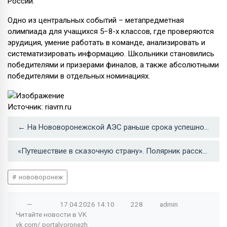
России.
Одно из центральных событий – метапредметная
олимпиада для учащихся 5−8-х классов, где проверяются
эрудиция, умение работать в команде, анализировать и
систематизировать информацию. Школьники становились
победителями и призерами финалов, а также абсолютными
победителями в отдельных номинациях.
Источник: riavrn.ru
← На Нововоронежской АЭС раньше срока успешно завершили плановый ремонт энергоблока №4
«Путешествие в сказочную страну». Полярник рассказал нововоронежцам об Антарктиде →
нововоронеж
—
17.04.2026
14:10
228
admin
Читайте новости в
VK
vk.com/
portalvoronezh