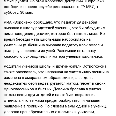
5 тыс. рублей. Об этом корреспонденту РИА «Воронеж»
сообщили в пресс-службе регионального ГУ МВД в
субботу, 30 мая.
РИА «Воронеж» сообщало, что педагог 29 декабря
вызвала в школу родителей ученицы, чтобы обсудить с
ними поведение девочки, которая бьет школьников. Во
время беседы мать школьницы набросилась на
учительницу. Женщина вырвала педагогу клок волос и
выдернула сережки из ушей. Разнимали потасовку
классного руководителя и матери ученицы школьники.
Родители учеников школы и другие жители Острогожска
также рассказали, что напавшая на учительницу женщина
замечена в аморальном образе жизни, а ее дочь
неадекватно себя ведет: ругается матом, плюет в своих
одноклассников и бьет их. Девочка бросала в унитаз
школы вещи других детей и на любые возражения
отвечала, что ее мама придет разбираться и напишет
заявление в полицию. По словам мамы одной из учениц,
девочка пренебрежительно относится к учителям,