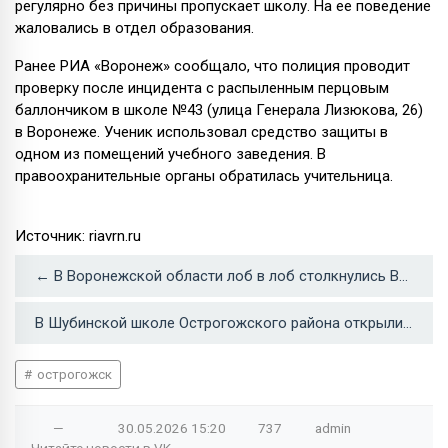
регулярно без причины пропускает школу. На ее поведение
жаловались в отдел образования.
Ранее РИА «Воронеж» сообщало, что полиция проводит
проверку после инцидента с распыленным перцовым
баллончиком в школе №43 (улица Генерала Лизюкова, 26)
в Воронеже. Ученик использовал средство защиты в
одном из помещений учебного заведения. В
правоохранительные органы обратилась учительница.
Источник: riavrn.ru
← В Воронежской области лоб в лоб столкнулись ВАЗ и Toyota: погибла женщина
В Шубинской школе Острогожского района открыли мемориальную доску выпускнику – бойцу СВО →
острогожск
—
30.05.2026
15:20
737
admin
Читайте новости в
VK