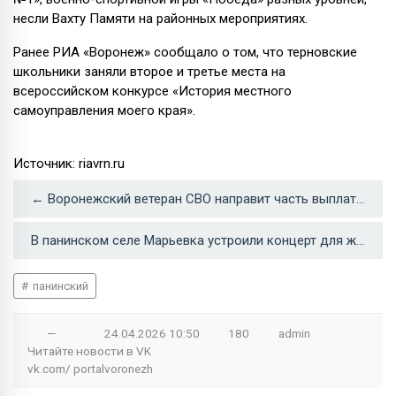
несли Вахту Памяти на районных мероприятиях.
Ранее РИА «Воронеж» сообщало о том, что терновские
школьники заняли второе и третье места на
всероссийском конкурсе «История местного
самоуправления моего края».
Источник: riavrn.ru
← Воронежский ветеран СВО направит часть выплаты за ранение на восстановление храма
В панинском селе Марьевка устроили концерт для женщины с ОВЗ →
панинский
—
24.04.2026
10:50
180
admin
Читайте новости в
VK
vk.com/
portalvoronezh