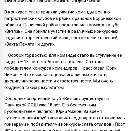
клуба «Витязь» Панинской школы Юрий Чижов.
В конкурсе-слете приняли участие команды военно-
патриотических клубов из разных районов Воронежской
области. Панинский район представляла команда клуба
«Витязь». Она приняла участие в различных конкурсных
заданиях: торжественный марш, прохождение с песней,
«Вахта Памяти» и других.
– Особой гордостью для команды стало выступление ее
лидера – 13-летнего Антона Глаголева. Он стал
победителем конкурса командиров, – рассказал Юрий
Чижов. – Это высокая оценка его личных качеств,
дисциплинированности и ответственности. Мы очень
гордимся таким результатом.
Оборонно-спортивный клуб «Витязь» существует в
Панинской СОШ уже 18 лет. Его бессменным
руководителем является Юрий Чижов. За время
существования клуба «витязи» неоднократно становились
призерами и победителями конкурса-слета отрядов «Пост
№1», военно-спортивной игры «Победа» разных уровней,