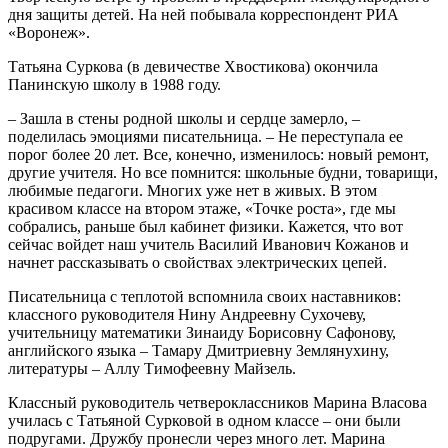
дня защиты детей. На ней побывала корреспондент РИА
«Воронеж».
Татьяна Суркова (в девичестве Хвостикова) окончила
Панинскую школу в 1988 году.
– Зашла в стены родной школы и сердце замерло, –
поделилась эмоциями писательница. – Не переступала ее
порог более 20 лет. Все, конечно, изменилось: новый ремонт,
другие учителя. Но все помнится: школьные будни, товарищи,
любимые педагоги. Многих уже нет в живых. В этом
красивом классе на втором этаже, «Точке роста», где мы
собрались, раньше был кабинет физики. Кажется, что вот
сейчас войдет наш учитель Василий Иванович Кожанов и
начнет рассказывать о свойствах электрических цепей.
Писательница с теплотой вспомнила своих наставников:
классного руководителя Нину Андреевну Сухочеву,
учительницу математики Зинаиду Борисовну Сафонову,
английского языка – Тамару Дмитриевну Землянухину,
литературы – Аллу Тимофеевну Майзель.
Классный руководитель четвероклассников Марина Власова
училась с Татьяной Сурковой в одном классе – они были
подругами. Дружбу пронесли через много лет. Марина