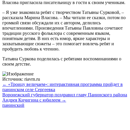
Власова пригласила писательницу в гости к своим ученикам.
– Я уже знакомила ребят с творчеством Татьяны Сурковой, –
рассказала Марина Власова. – Мы читали ее сказки, потом по
громкой связи обсуждали их с автором, делились
впечатлениями. Произведения Татьяны Павловны сочетают
традиции русского фольклора с современным языком,
понятным детям. В них есть юмор, яркие характеры и
захватывающие сюжеты – это помогает вовлечь ребят и
пробудить любовь к чтению.
Татьяна Суркова поделилась с ребятами воспоминаниями о
своем детстве.
Источник: riavrn.ru
← «Троицу величаем»: интерактивная программа пройдет в
панинском селе Сергеевка
Воронежский губернатор поздравил главу Панинского района
Андрея Кичигина с юбилеем →
панинский