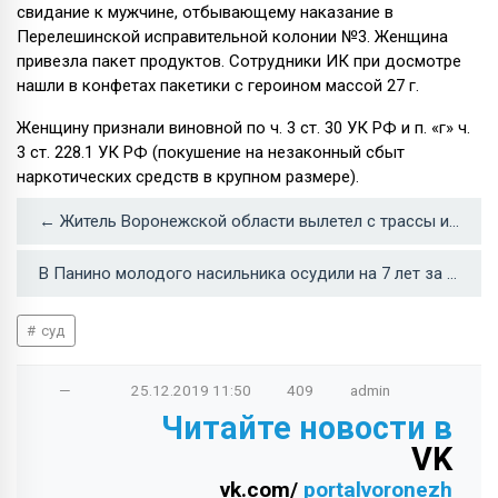
свидание к мужчине, отбывающему наказание в
Перелешинской исправительной колонии №3. Женщина
привезла пакет продуктов. Сотрудники ИК при досмотре
нашли в конфетах пакетики с героином массой 27 г.
Женщину признали виновной по ч. 3 ст. 30 УК РФ и п. «г» ч.
3 ст. 228.1 УК РФ (покушение на незаконный сбыт
наркотических средств в крупном размере).
← Житель Воронежской области вылетел с трассы и погиб
В Панино молодого насильника осудили на 7 лет за надругательства над пенсионеркой →
суд
—
25.12.2019
11:50
409
admin
Читайте новости в
VK
vk.com/
portalvoronezh