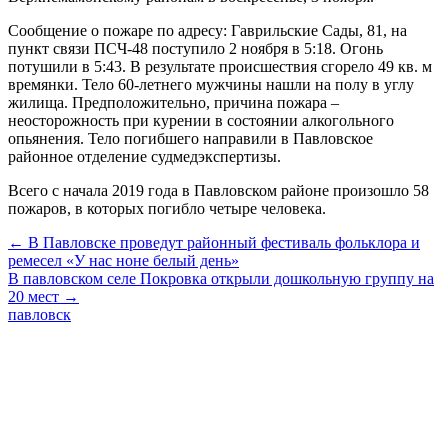
Сообщение о пожаре по адресу: Гаврильские Сады, 81, на
пункт связи ПСЧ-48 поступило 2 ноября в 5:18. Огонь
потушили в 5:43. В результате происшествия сгорело 49 кв. м
времянки. Тело 60-летнего мужчины нашли на полу в углу
жилища. Предположительно, причина пожара –
неосторожность при курении в состоянии алкогольного
опьянения. Тело погибшего направили в Павловское
районное отделение судмедэкспертизы.
Всего с начала 2019 года в Павловском районе произошло 58
пожаров, в которых погибло четыре человека.
← В Павловске проведут районный фестиваль фольклора и
ремесел «У нас ноне белый день»
В павловском селе Покровка открыли дошкольную группу на
20 мест →
павловск