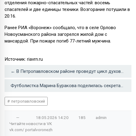
отделения пожарно-спасательных частей: восемь
спасателей и две единицы техники. Возгорание потушили в
20:16.
Ранее РИА «Воронеж» сообщало, что в селе Орлово
Новоусманского района загорелся жилой дом с
мансардой. При пожаре погиб 77-летний мужчина.
Источник: riavrn.ru
← В Петропавловском районе проведут цикл духовно-образовательных мероприятий для детей участников СВО
Футболистка Марина Буракова поделилась секретами мастерства с юными спортсменками Петропавловского района →
петропавловский
—
18.05.2026
14:20
185
admin
Читайте новости в
VK
vk.com/
portalvoronezh