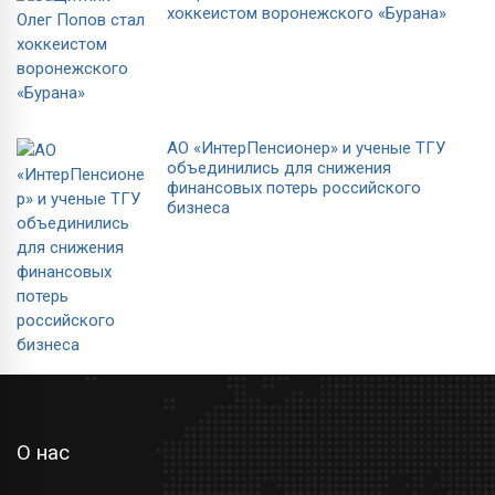
хоккеистом воронежского «Бурана»
АО «ИнтерПенсионер» и ученые ТГУ
объединились для снижения
финансовых потерь российского
бизнеса
О нас