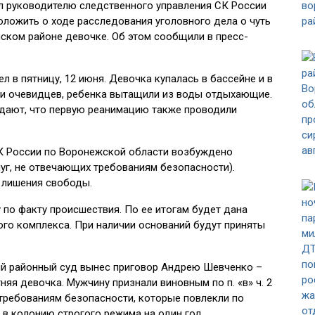
л руководителю следственного управления СК России
ложить о ходе расследования уголовного дела о чуть
ском районе девочке. Об этом сообщили в пресс-
 в пятницу, 12 июня. Девочка купалась в бассейне и в
ии очевидцев, ребенка вытащили из воды отдыхающие.
дают, что первую реанимацию также проводили
К России по Воронежской области возбуждено
луг, не отвечающих требованиям безопасности).
а лишения свободы.
 по факту происшествия. По ее итогам будет дана
го комплекса. При наличии оснований будут приняты
ий районный суд вынес приговор Андрею Шевченко –
няя девочка. Мужчину признали виновным по п. «в» ч. 2
х требованиям безопасности, которые повлекли по
 в колонию строгого режима на один год.