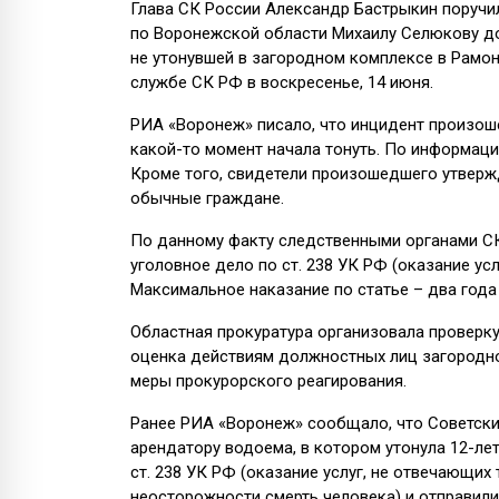
Глава СК России Александр Бастрыкин поручи
по Воронежской области Михаилу Селюкову до
не утонувшей в загородном комплексе в Рамон
службе СК РФ в воскресенье, 14 июня.
РИА «Воронеж» писало, что инцидент произошел
какой-то момент начала тонуть. По информац
Кроме того, свидетели произошедшего утверж
обычные граждане.
По данному факту следственными органами С
уголовное дело по ст. 238 УК РФ (оказание ус
Максимальное наказание по статье – два год
Областная прокуратура организовала проверку
оценка действиям должностных лиц загородно
меры прокурорского реагирования.
Ранее РИА «Воронеж» сообщало, что Советск
арендатору водоема, в котором утонула 12-лет
ст. 238 УК РФ (оказание услуг, не отвечающи
неосторожности смерть человека) и отправили