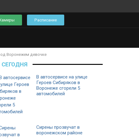
Камеры
Расписание
 под Воронежем девочке
СЕГОДНЯ
В автосервисе на улице
Героев Сибиряков в
Воронеже сгорели 5
автомобилей
Сирены прозвучат в
воронежском районе