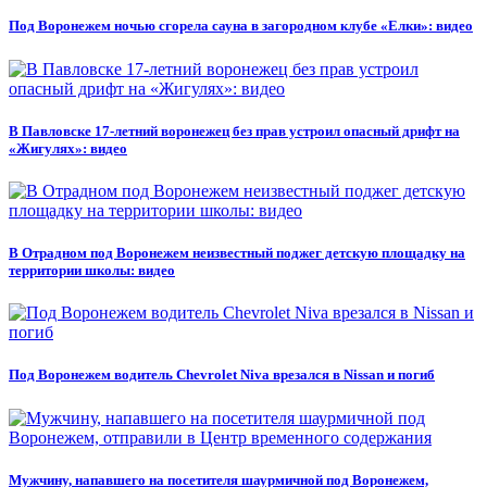
Под Воронежем ночью сгорела сауна в загородном клубе «Елки»: видео
В Павловске 17-летний воронежец без прав устроил опасный дрифт на
«Жигулях»: видео
В Отрадном под Воронежем неизвестный поджег детскую площадку на
территории школы: видео
Под Воронежем водитель Chevrolet Niva врезался в Nissan и погиб
Мужчину, напавшего на посетителя шаурмичной под Воронежем,