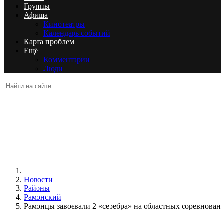
Группы
Афиша
Кинотеатры
Календарь событий
Карта проблем
Ещё
Комментарии
Люди
Новости
Районы
Рамонский
Рамонцы завоевали 2 «серебра» на областных соревнова