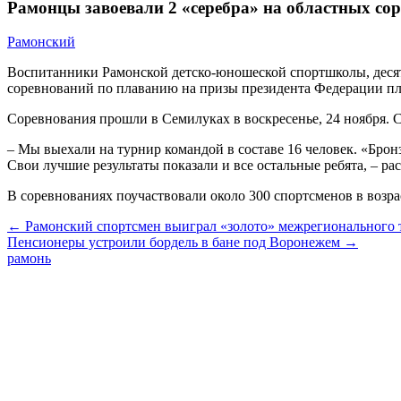
Рамонцы завоевали 2 «серебра» на областных со
Рамонский
Воспитанники Рамонской детско-юношеской спортшколы, десят
соревнований по плаванию на призы президента Федерации пла
Соревнования прошли в Семилуках в воскресенье, 24 ноября. С
– Мы выехали на турнир командой в составе 16 человек. «Бро
Свои лучшие результаты показали и все остальные ребята, – ра
В соревнованиях поучаствовали около 300 спортсменов в возраст
← Рамонский спортсмен выиграл «золото» межрегионального т
Пенсионеры устроили бордель в бане под Воронежем →
рамонь