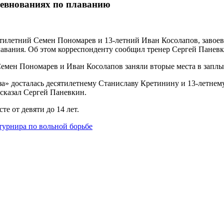
ревнованиях по плаванию
илетний Семен Пономарев и 13-летний Иван Косолапов, завоева
вания. Об этом корреспонденту сообщил тренер Сергей Паневки
емен Пономарев и Иван Косолапов заняли вторые места в заплыв
нза» досталась десятилетнему Станиславу Кретинину и 13-летне
ссказал Сергей Паневкин.
е от девяти до 14 лет.
урнира по вольной борьбе