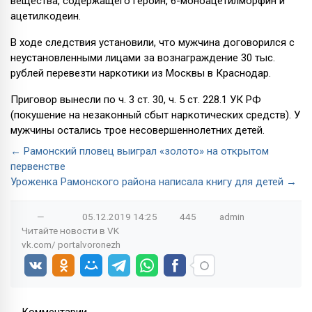
вещества, содержащего героин, 6-моноацетилморфин и
ацетилкодеин.
В ходе следствия установили, что мужчина договорился с
неустановленными лицами за вознаграждение 30 тыс.
рублей перевезти наркотики из Москвы в Краснодар.
Приговор вынесли по ч. 3 ст. 30, ч. 5 ст. 228.1 УК РФ
(покушение на незаконный сбыт наркотических средств). У
мужчины остались трое несовершеннолетних детей.
← Рамонский пловец выиграл «золото» на открытом
первенстве
Уроженка Рамонского района написала книгу для детей →
—
05.12.2019
14:25
445
admin
Читайте новости в
VK
vk.com/
portalvoronezh
Комментарии