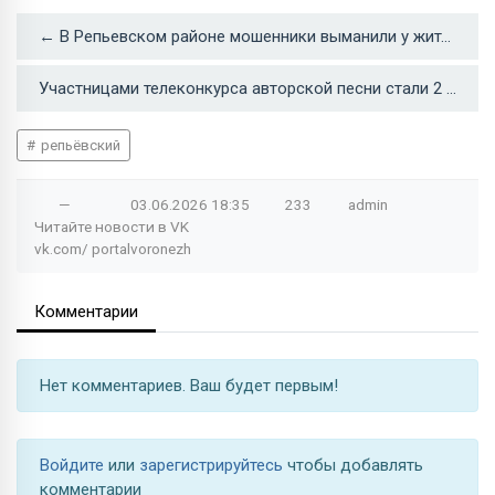
← В Репьевском районе мошенники выманили у жителей более 650 тыс рублей
Участницами телеконкурса авторской песни стали 2 школьницы из Репьевки →
репьёвский
—
03.06.2026
18:35
233
admin
Читайте новости в
VK
vk.com/
portalvoronezh
Комментарии
Нет комментариев. Ваш будет первым!
Войдите
или
зарегистрируйтесь
чтобы добавлять
комментарии