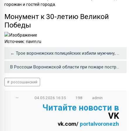
горожан и гостей города.
Монумент к 30-летию Великой
Победы
Источник: riavrn.ru
← Трое воронежских полицейских избили мужчину, «повесили» на него преступление и лишились свободы
В Россоши Воронежской области при пожаре пострадал 55-летний мужчина →
россошанский
—
04.05.2026
16:35
198
admin
Читайте новости в
VK
vk.com/
portalvoronezh